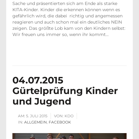
Sache und präsentierten sich am Ende als starke
KITA-Kinder. Kinder die erkennen können wenn es
gefährlich wird, die dabei richtig und angemessen
reagieren und auch schon mal ein deutliches NEIN
zeigen. Das größte Lob kam von den Kindern selbst:
Wir freuen uns immer so, wenn ihr kommt…
04.07.2015
Gürtelprüfung Kinder
und Jugend
AM:
5. JULI 2015
VON:
KDO
IN:
ALLGEMEIN
,
FACEBOOK