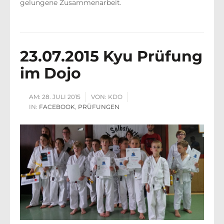
gelungene Zusammenarbeit.
23.07.2015 Kyu Prüfung
im Dojo
AM:
28. JULI 2015
VON:
KDO
IN:
FACEBOOK
,
PRÜFUNGEN