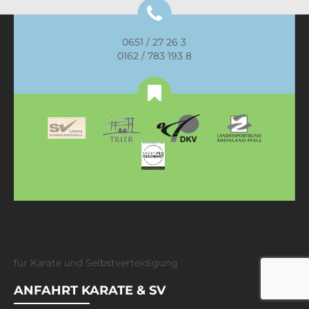
0651 / 27 26 3
0162 / 783 193 8
für Karate und Selbstverteidigung
ANFAHRT KARATE & SV