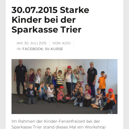
30.07.2015 Starke
Kinder bei der
Sparkasse Trier
AM:
30. JULI 2015
VON:
KDO
IN:
FACEBOOK
,
SV-KURSE
Im Rahmen der Kinder-Ferienfreizeit bei der
Sparkasse Trier stand dieses Mal ein Workshop