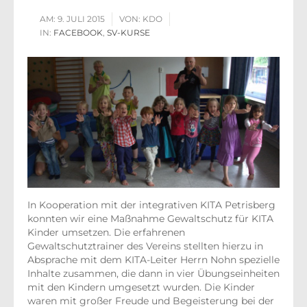
AM:
9. JULI 2015
VON:
KDO
IN:
FACEBOOK
,
SV-KURSE
In Kooperation mit der integrativen KITA Petrisberg
konnten wir eine Maßnahme Gewaltschutz für KITA
Kinder umsetzen. Die erfahrenen
Gewaltschutztrainer des Vereins stellten hierzu in
Absprache mit dem KITA-Leiter Herrn Nohn spezielle
Inhalte zusammen, die dann in vier Übungseinheiten
mit den Kindern umgesetzt wurden. Die Kinder
waren mit großer Freude und Begeisterung bei der