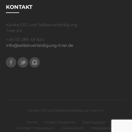
KONTAKT
Karate-DO und Selbstverteidigung
Trier e.V.
+49 151 289 49 824
info@selbstverteidigung-trier.de
Facebook
Twitter
Instagram
Karate-DO und Selbstverteidigung Trier e.V.
Home
Unsere Angebote
Trainingsplan
Kontakt / Impressum
Datenschutz
Mitgliederbereich