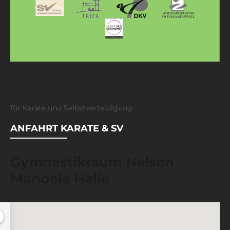
für Karate und Selbstverteidigung
ANFAHRT KARATE & SV
Gymnastikraum Nelson
Mandela Halle