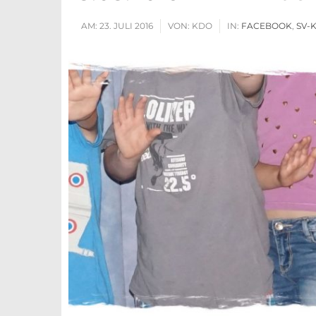
AM:
23. JULI 2016
VON:
KDO
IN:
FACEBOOK
,
SV-