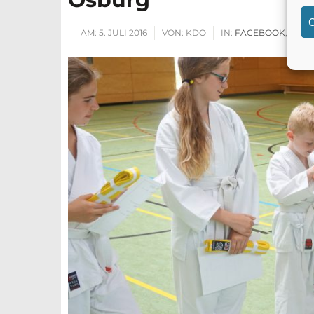
C
AM:
5. JULI 2016
VON:
KDO
IN:
FACEBOOK
,
PRÜ