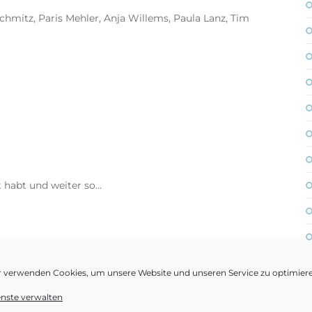
chmitz, Paris Mehler, Anja Willems, Paula Lanz, Tim
t habt und weiter so…
r verwenden Cookies, um unsere Website und unseren Service zu optimier
ategruppe Thomm-
enste verwalten