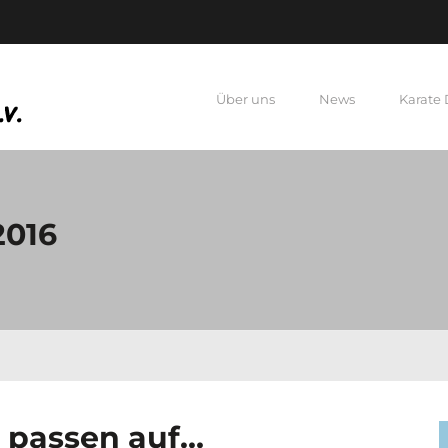
Über uns
News
Karate
2016
r passen auf…