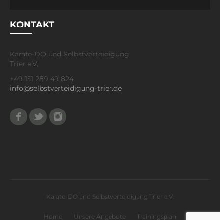
KONTAKT
Karate-DO und Selbstverteidigung
Trier e.V.
+49 151 289 49 824
info@selbstverteidigung-trier.de
Facebook
Twitter
Instagram
Karate-DO und Selbstverteidigung Trier e.V.
Home
Unsere Angebote
Trainingsplan