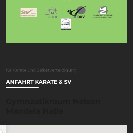
für Karate und Selbstverteidigung
ANFAHRT KARATE & SV
Gymnastikraum Nelson
Mandela Halle