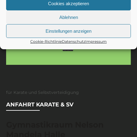
0162 / 783 193 8
Cookies akzeptieren
Ablehnen
Einstellungen anzeigen
Cookie-Richtlinie
Datenschutz
Impressum
für Karate und Selbstverteidigung
ANFAHRT KARATE & SV
Gymnastikraum Nelson
Mandela Halle