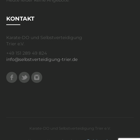
Heute leider keine Angebote.
KONTAKT
Karate-DO und Selbstverteidigung
Trier e.V.
+49 151 289 49 824
info@selbstverteidigung-trier.de
Facebook
Twitter
Instagram
Karate-DO und Selbstverteidigung Trier e.V.