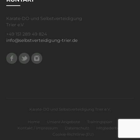
Karate-DO und Selbstverteidigung
Trier e.V.
+49 151 289 49 824
info@selbstverteidigung-trier.de
Facebook
Twitter
Instagram
Karate-DO und Selbstverteidigung Trier e.V.
Home
Unsere Angebote
Trainingsplan
Kontakt / Impressum
Datenschutz
Mitgliederbereich
Cookie-Richtlinie (EU)