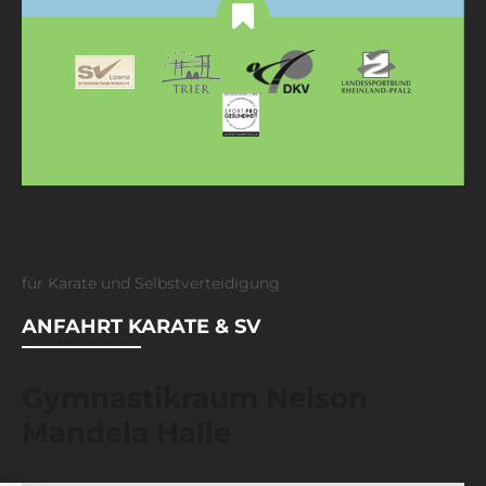
für Karate und Selbstverteidigung
ANFAHRT KARATE & SV
Gymnastikraum Nelson
Mandela Halle