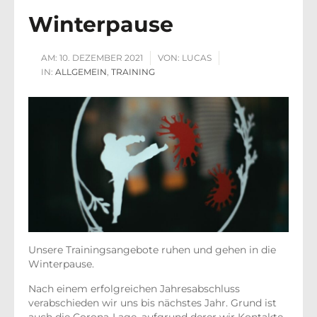
Winterpause
AM:
10. DEZEMBER 2021
VON:
LUCAS
IN:
ALLGEMEIN
,
TRAINING
Unsere Trainingsangebote ruhen und gehen in die
Winterpause.
Nach einem erfolgreichen Jahresabschluss
verabschieden wir uns bis nächstes Jahr. Grund ist