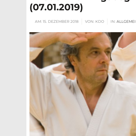
(07.01.2019)
AM:
15. DEZEMBER 2018
VON:
KDO
IN:
ALLGEME