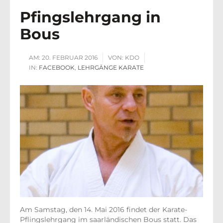
Pfingslehrgang in
Bous
AM:
20. FEBRUAR 2016
VON:
KDO
IN:
FACEBOOK
,
LEHRGÄNGE KARATE
Am Samstag, den 14. Mai 2016 findet der Karate-
Pflingslehrgang im saarländischen Bous statt. Das