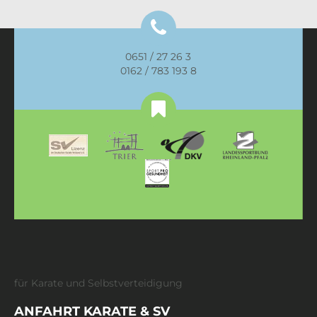
0651 / 27 26 3
0162 / 783 193 8
für Karate und Selbstverteidigung
ANFAHRT KARATE & SV