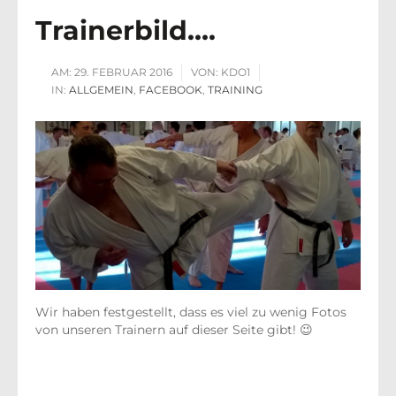
Trainerbild….
AM:
29. FEBRUAR 2016
VON:
KDO1
IN:
ALLGEMEIN
,
FACEBOOK
,
TRAINING
Wir haben festgestellt, dass es viel zu wenig Fotos
von unseren Trainern auf dieser Seite gibt! 😉