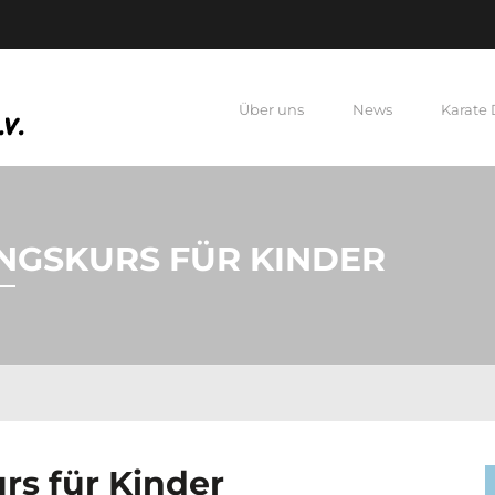
Über uns
News
Karate
NGSKURS FÜR KINDER
rs für Kinder