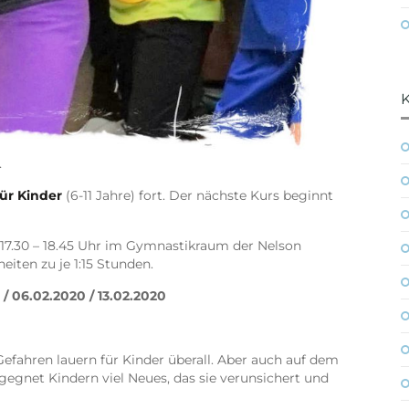
…
für Kinder
(6-11 Jahre) fort. Der nächste Kurs beginnt
17.30 – 18.45 Uhr im Gymnastikraum der Nelson
eiten zu je 1:15 Stunden.
 / 06.02.2020 / 13.02.2020
fahren lauern für Kinder überall. Aber auch auf dem
egnet Kindern viel Neues, das sie verunsichert und