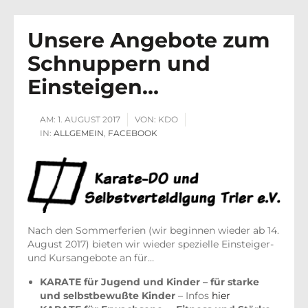
Unsere Angebote zum
Schnuppern und
Einsteigen…
AM:
1. AUGUST 2017
VON:
KDO
IN:
ALLGEMEIN
,
FACEBOOK
Nach den Sommerferien (wir beginnen wieder ab 14.
August 2017) bieten wir wieder spezielle Einsteiger-
und Kursangebote an für…
KARATE für Jugend und Kinder – für starke
und selbstbewußte Kinder
– Infos
hier