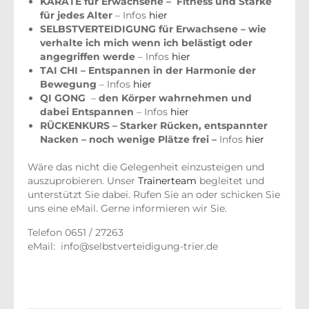
KARATE für Erwachsene – Fitness und Stärke
für jedes Alter
– Infos
hier
SELBSTVERTEIDIGUNG für Erwachsene – wie
verhalte ich mich wenn ich belästigt oder
angegriffen werde
– Infos
hier
TAI CHI – Entspannen in der Harmonie der
Bewegung
– Infos
hier
QI GONG
–
den Körper wahrnehmen und
dabei
Entspannen
– Infos
hier
RÜCKENKURS – Starker Rücken, entspannter
Nacken – noch wenige Plätze frei –
Infos
hier
Wäre das nicht die Gelegenheit einzusteigen und
auszuprobieren. Unser
Trainerteam
begleitet und
unterstützt Sie dabei. Rufen Sie an oder schicken Sie
uns eine eMail. Gerne informieren wir Sie.
Telefon 0651 / 27263
eMail: info@selbstverteidigung-trier.de