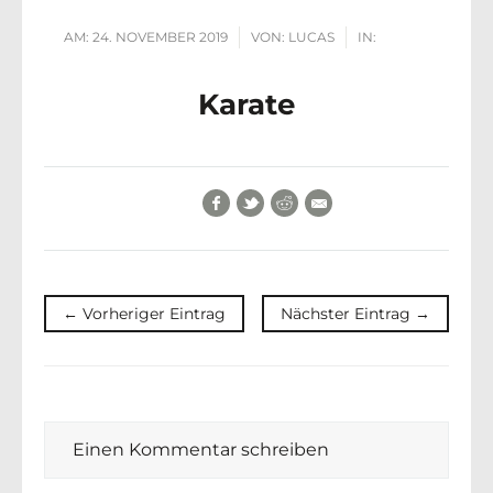
AM:
24. NOVEMBER 2019
VON:
LUCAS
IN:
Karate
Facebook
Twitter
Reddit
E-Mail
← Vorheriger Eintrag
Nächster Eintrag →
Einen Kommentar schreiben