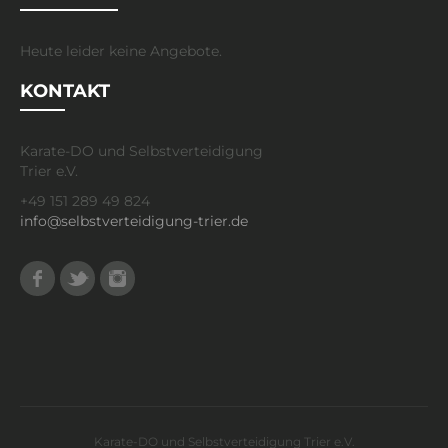
Heute leider keine Angebote.
KONTAKT
Karate-DO und Selbstverteidigung
Trier e.V.
+49 151 289 49 824
info@selbstverteidigung-trier.de
Facebook
Twitter
Instagram
Karate-DO und Selbstverteidigung Trier e.V.