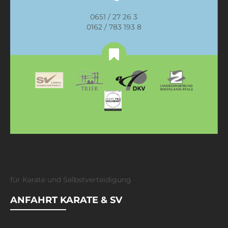
0651 / 27 26 3
0162 / 783 193 8
für Karate und Selbstverteidigung
ANFAHRT KARATE & SV