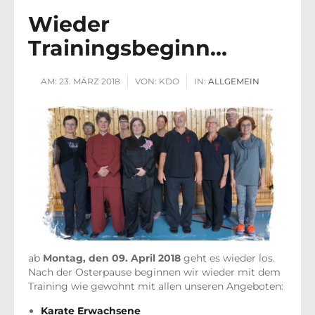
Wieder
Trainingsbeginn…
AM:
23. MÄRZ 2018
VON:
KDO
IN:
ALLGEMEIN
ab
Montag, den 09. April 2018
geht es wieder los.
Nach der Osterpause beginnen wir wieder mit dem
Training wie gewohnt mit allen unseren Angeboten:
Karate Erwachsene