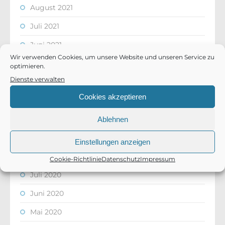
August 2021
Juli 2021
Juni 2021
Wir verwenden Cookies, um unsere Website und unseren Service zu
April 2021
optimieren.
Dienste verwalten
März 2021
Cookies akzeptieren
Februar 2021
November 2020
Ablehnen
Oktober 2020
Einstellungen anzeigen
August 2020
Cookie-Richtlinie
Datenschutz
Impressum
Juli 2020
Juni 2020
Mai 2020