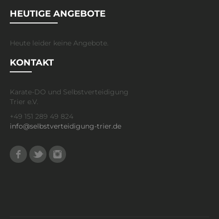
HEUTIGE ANGEBOTE
Heute leider keine Angebote.
KONTAKT
Karate-DO und Selbstverteidigung
Trier e.V.
+49 151 289 49 824
info@selbstverteidigung-trier.de
Facebook
Twitter
Instagram