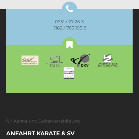
0651 / 27 26 3
0162 / 783 193 8
für Karate und Selbstverteidigung
ANFAHRT KARATE & SV