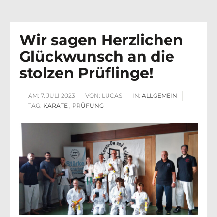
Wir sagen Herzlichen
Glückwunsch an die
stolzen Prüflinge!
AM:
7. JULI 2023
VON:
LUCAS
IN:
ALLGEMEIN
TAG:
KARATE
,
PRÜFUNG