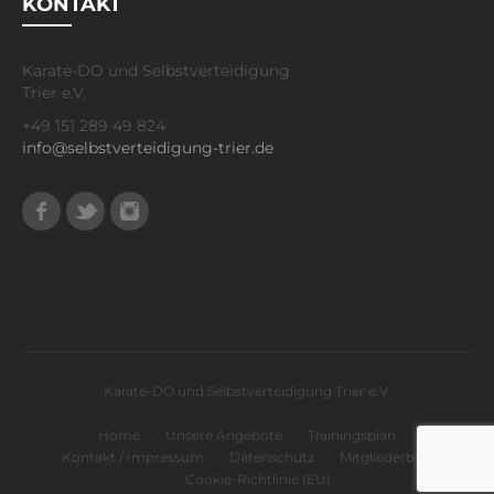
KONTAKT
Karate-DO und Selbstverteidigung
Trier e.V.
+49 151 289 49 824
info@selbstverteidigung-trier.de
Facebook
Twitter
Instagram
Karate-DO und Selbstverteidigung Trier e.V.
Home
Unsere Angebote
Trainingsplan
Kontakt / Impressum
Datenschutz
Mitgliederbereich
Cookie-Richtlinie (EU)